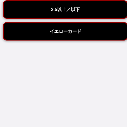
2.5以上／以下
イエローカード