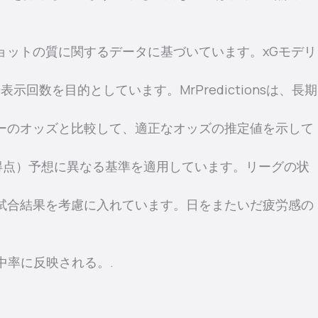
く、ショットの質に関するデータに基づいています。xGモデリ
回数を目的としています。MrPredictionsは、長期
メーカーのオッズと比較して、適正なオッズの推定値を示して
チーム得点）予想に異なる基準を適用しています。リーグの状
ッパの試合結果を考慮に入れています。日をまたいだ疲労感の
中率に反映される。.