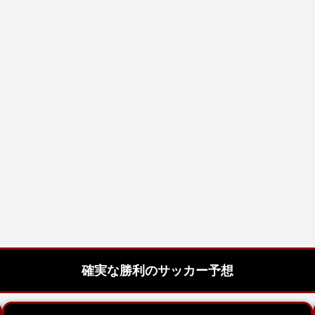
確実な勝利のサッカー予想