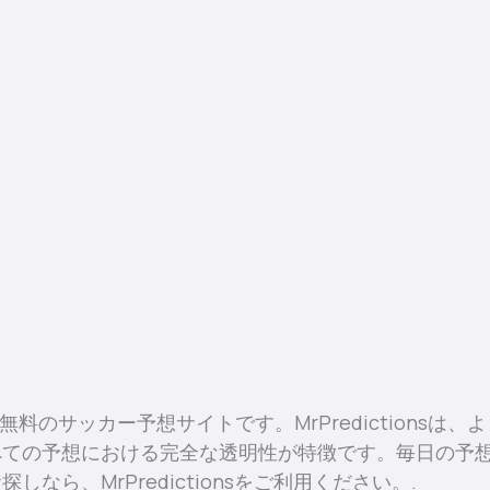
する無料のサッカー予想サイトです。MrPrediction
の予想における完全な透明性が特徴です。毎日の予想リスト
ら、MrPredictionsをご利用ください。.