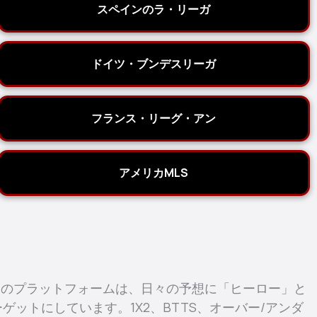
スペインのラ・リーガ
ドイツ・ブンデスリーガ
フランス・リーグ・アン
アメリカMLS
。このプラットフォームは、日々の予想に「ヒーロー」と
トにしています。1X2、BTTS、オーバー/アンダ