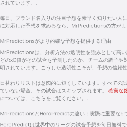
されています。.
毎日、ブランド名入りの注目予想を素早く知りたい人には
に対応した予想を求めるなら、MrPredictionsの方
MrPredictionsがより的確な予想を提供する理由
MrPredictionsは、分析方法の透明性を強み
どのxG値がその試合を予測したのか、チームの調子や
明されています。こうした透明性こそが、予想の信頼性
日替わりリストは意図的に短くしています。すべての
ていない場合、その試合はスキップされます。
確実な
については、こちらをご覧ください。.
MrPredictionsとHeroPredictの違い：実際に重要
HeroPredictは世界中のリーグの試合予想を毎日無