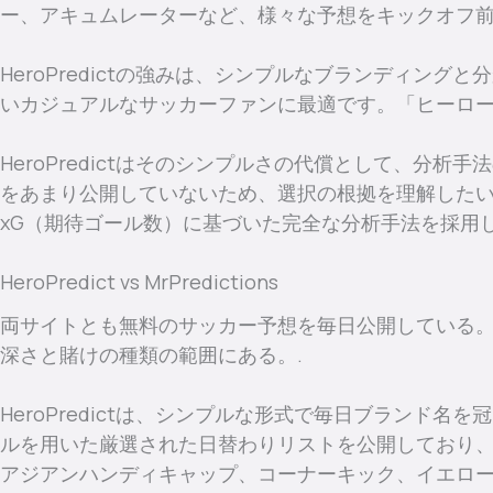
ー、アキュムレーターなど、様々な予想をキックオフ前
HeroPredictの強みは、シンプルなブランディ
いカジュアルなサッカーファンに最適です。「ヒーロー
HeroPredictはそのシンプルさの代償として、
をあまり公開していないため、選択の根拠を理解したい人に
xG（期待ゴール数）に基づいた完全な分析手法を採用し
HeroPredict vs MrPredictions
両サイトとも無料のサッカー予想を毎日公開している
深さと賭けの種類の範囲にある。.
HeroPredictは、シンプルな形式で毎日ブランド名
ルを用いた厳選された日替わりリストを公開しており、さ
アジアンハンディキャップ、コーナーキック、イエローカ