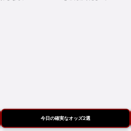
今日の確実なオッズ2選