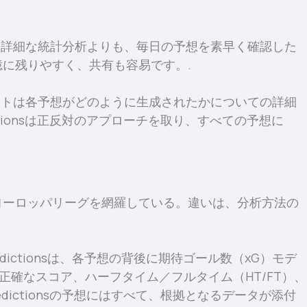
は、詳細な統計分析よりも、毎日の予想を素早く確認した
に残りやすく、共有も容易です。.
サイトは各予想がどのように生成されたかについての詳細
ionsは正反対のアプローチを取り、すべての予想に
ヨーロッパリーグを網羅している。違いは、分析方法の
dictionsは、各予想の背後に期待ゴール数（xG）モデ
確なスコア、ハーフタイム／フルタイム（HT/FT）、
ictionsの予想にはすべて、根拠となるデータが添付