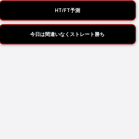
HT/FT予測
今日は間違いなくストレート勝ち