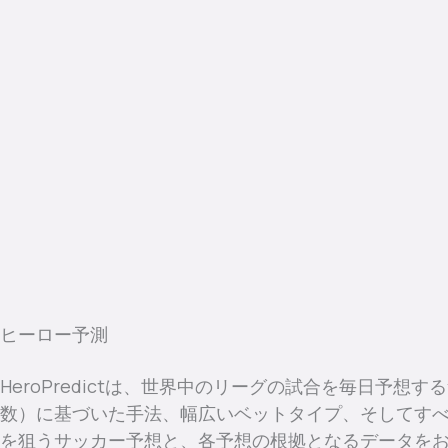
ヒーロー予測
HeroPredictは、世界中のリーグの試合を毎日予想
数）に基づいた手法、幅広いベットタイプ、そしてすべて
を狙うサッカー予想と、各予想の根拠となるデータをお探しな