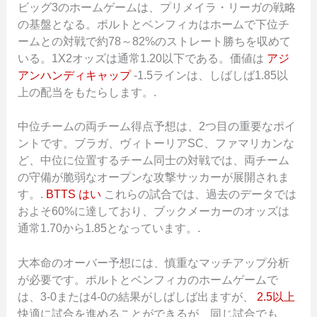
ビッグ3のホームゲームは、プリメイラ・リーガの戦略
の基盤となる。ポルトとベンフィカはホームで下位チ
ームとの対戦で約78～82%のストレート勝ちを収めて
いる。1X2オッズは通常1.20以下である。価値は
アジ
アンハンディキャップ
-1.5ラインは、しばしば1.85以
上の配当をもたらします。.
中位チームの両チーム得点予想は、2つ目の重要なポイ
ントです。ブラガ、ヴィトーリアSC、ファマリカンな
ど、中位に位置するチーム同士の対戦では、両チーム
の守備が脆弱なオープンな攻撃サッカーが展開されま
す。.
BTTS はい
これらの試合では、過去のデータでは
およそ60%に達しており、ブックメーカーのオッズは
通常1.70から1.85となっています。.
大本命のオーバー予想には、慎重なマッチアップ分析
が必要です。ポルトとベンフィカのホームゲームで
は、3-0または4-0の結果がしばしば出ますが、
2.5以上
快適に試合を進めることができるが、同じ試合でも