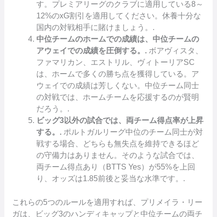
す。プレミアリーグのクラブに適用している8～
12%のxG割引を適用してください。休養十分な
国内の対戦相手に賭けましょう。.
中位チームのホームでの成績は、中位チームの
アウェイでの成績を圧倒する。.
ボアヴィスタ、
ファマリカン、エストリル、ヴィトーリアSC
は、ホームで多くの勝ち点を獲得している。ア
ウェイでの成績は芳しくない。中位チーム同士
の対戦では、ホームチームを応援するのが賢明
だろう。.
ビッグ3以外の試合では、両チーム得点率が上昇
する。.
ポルトガルリーグ中位のチーム同士が対
戦する場合、どちらも無失点を維持できるほど
の守備力はありません。そのような試合では、
両チーム得点あり（BTTS Yes）が55%を上回
り、オッズは1.85前後と妥当な水準です。.
これらの5つのルールを適用すれば、プリメイラ・リー
ガは、ビッグ3のハンディキャップと中位チームの両チ