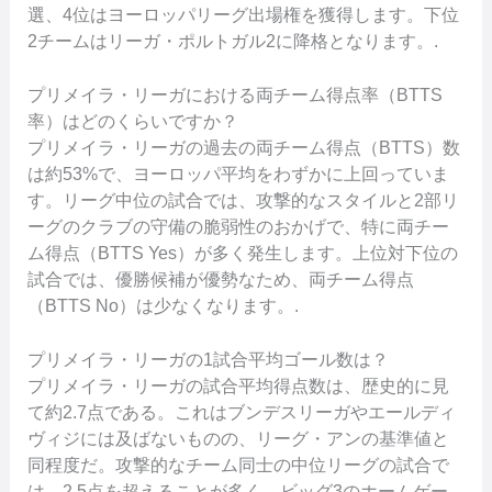
選、4位はヨーロッパリーグ出場権を獲得します。下位
2チームはリーガ・ポルトガル2に降格となります。.
プリメイラ・リーガにおける両チーム得点率（BTTS
率）はどのくらいですか？
プリメイラ・リーガの過去の両チーム得点（BTTS）数
は約53%で、ヨーロッパ平均をわずかに上回っていま
す。リーグ中位の試合では、攻撃的なスタイルと2部リ
ーグのクラブの守備の脆弱性のおかげで、特に両チー
ム得点（BTTS Yes）が多く発生します。上位対下位の
試合では、優勝候補が優勢なため、両チーム得点
（BTTS No）は少なくなります。.
プリメイラ・リーガの1試合平均ゴール数は？
プリメイラ・リーガの試合平均得点数は、歴史的に見
て約2.7点である。これはブンデスリーガやエールディ
ヴィジには及ばないものの、リーグ・アンの基準値と
同程度だ。攻撃的なチーム同士の中位リーグの試合で
は、2.5点を超えることが多く、ビッグ3のホームゲー