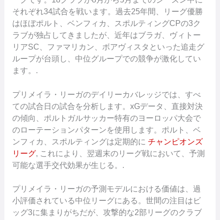
それぞれ34試合を戦います。過去25年間、リーグ優勝
はほぼポルト、ベンフィカ、スポルティングCPの3ク
ラブが独占してきましたが、近年はブラガ、ヴィトー
リアSC、ファマリカン、ボアヴィスタといった追走グ
ループが台頭し、中位グループでの競争が激化してい
ます。.
プリメイラ・リーガのデイリーカバレッジでは、すべ
ての試合日の試合を分析します。xGデータ、直接対決
の傾向、ポルトガルサッカー特有のヨーロッパ大会で
のローテーションパターンを使用します。ポルト、ベ
ンフィカ、スポルティングは定期的に
チャンピオンズ
リーグ
, これにより、翌週末のリーグ戦において、予測
可能な選手交代効果が生じる。.
プリメイラ・リーガの予測モデルにおける価値は、過
小評価されている中位リーグにある。世間の注目はビ
ッグ3に集まりがちだが、攻撃的な2部リーグのクラブ