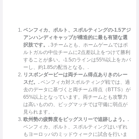
ベンフィカ、ポルト、スポルティングの-1.5アジ
アンハンディキャップが構造的に最も有望な選
択肢です。.
3チームとも、ホームゲームではポ
ルトガルの中位チームに2点差以上をつけて勝利
することが多い。-1.5のラインは55%以上をカバ
ーし、約1.85の配当となる。.
リスボンダービーは両チーム得点ありきのレー
スだ。.
ベンフィカ対スポルティング戦では、過
去のデータに基づくと両チーム得点（BTTS）が
65%以上となっています。両チームとも攻撃力
は高いものの、ビッグマッチでは守備に弱点が
見られます。.
欧州勢の疲弊度をビッグスリーで追跡しよう。.
ベンフィカ、ポルト、スポルティングはいずれ
もヨーロッパのミッドウィークに試合を行いま