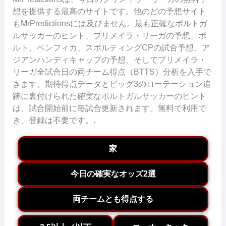
想を提供する最高のサイトです。他のどの予想サイト
もMrPredictionsには及びません。最も正確なポルトガ
ルサッカーのヒント、プリメイラ・リーガの予想、ポ
ルト、ベンフィカ、スポルティングCPの試合予想、ア
ジアンハンディキャップの予想、そしてプリメイラ・
リーガ全試合日の両チーム得点（BTTS）分析を入手で
きます。期待得点データとビッグ3のローテーション追
跡に裏付けられた確実なポルトガルサッカーのヒント
は、試合開始前に毎試合更新されます。無料で利用で
き、登録は不要です。.
家
今日の確実なオッズ2選
両チームとも得点する