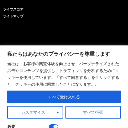
Bahasa Indonesia
ライブスコア
Türkçe
サイトマップ
Afrikaans
Hausa
Nederlands
香港中文
私たちはあなたのプライバシーを尊重します
MyBetToday
|
デイリースポーツ
|
フリースーパーヒント
|
ベットパワ
|
予測Z
|
フォ
Русский
アベット
|
情熱予測
|
今日絶対に勝たなければならないチーム
|
直接勝利予想
|
当社は、お客様の閲覧体験を向上させ、パーソナライズされた
العربية
iLotBet
|
Bet9ja
|
スポーティベット
|
スポーティトレーダー
|
ヒント180
|
1960年の
広告やコンテンツを提供し、トラフィックを分析するためにク
हिन्दी
ヒント
|
イーグルプレディクト
|
ベットエンシュアード
|
フォーカス予測
|
正当予測
ッキーを使用しています。「すべて同意する」をクリックする
|
WinDrawWin
|
ZuluBet
|
ヒーロー予測
と、クッキーの使用に同意したことになります。.
Italiano
Português
すべて受け入れる
Français
カスタマイズ
すべて拒否
接触
について
条項
サイトマップ
免責事項
Deutsch
プライバシー
Español
必要