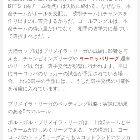
BTTS（両チーム得点）は失敗に終わる。なぜなら、本
命チームがボールを支配し、劣勢チームはチャンスを
作り出すのに苦労するからだ。ゴールアングルは、本
命チームの得点量だけでなく、相手の攻撃力に基づい
て選択すべきだ。.
大陸カップ戦はプリメイラ・リーガの成績に影響を与
える。チャンピオンズリーグや
ヨーロッパリーグ
週末
のリーグ戦では、選手交代が頻繁に行われます。平日
にヨーロッパのサッカーの試合が予定されている場
合、上位3選手の予想には、こうした選手交代の可能性
を考慮に入れています。.
プリメイラ・リーガのベッティング戦略：実際に効果
のある5つのルール
ポルトガル・プリメイラ・リーガは、上位3チームと中
位チームがひしめくリーグである。その構造は、ヨー
ロッパのトップ5リーグよりもスコットランドのサッカ