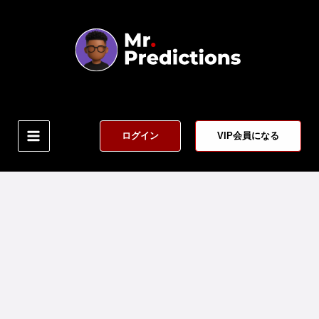
コ
ン
テ
ン
ツ
へ
ス
キ
ログイン
VIP会員になる
ッ
プ